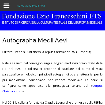
Autographa Medii Aevi
Home
Istituzione
Autographa Medii Aevi
Biblioteca e Archivio
Editore: Brepols Publishers «Corpus Christianorum» (Turnhout)
Ricerca
Nata a seguito del convegno sugli autografi medievali organizzato dalla
Pubblicazioni
FEF nel 1990, la collana si propone di studiare dal punto di vista
Formazione
paleografico e filologico i principali autografi di opere letterarie, per lo
più mediolatine, conservatici per l'epoca medievale. La serie si
Eventi
configura come appendice alla prestigiosa collana del «
Corpus
Christianorum
».
Nel 2018 la collana fondata da Claudio Leonardi e promossa dalla FEF ha