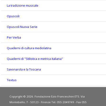
La tradizione musicale
Opuscoli
Opuscoli Nuova Serie
Per Verba
Quaderni di cultura mediolatina
Quaderni di "Stilistica e metrica italiana"
Savonarola e la Toscana
Textus
Copyright © 2026. Fondazione Ezio Franceschini ETS. Via
Montebello, 7 - 50123 - Firenze Tel. 055 2049749 - Fax 055