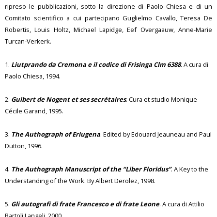
ripreso le pubblicazioni, sotto la direzione di Paolo Chiesa e di un
Comitato scientifico a cui partecipano Guglielmo Cavallo, Teresa De
Robertis, Louis Holtz, Michael Lapidge, Eef Overgaauw, Anne-Marie
Turcan-Verkerk.
1.
Liutprando da Cremona e il codice di Frisinga Clm 6388
. A cura di
Paolo Chiesa, 1994.
2.
Guibert de Nogent et ses secrétaires
. Cura et studio Monique
Cécile Garand, 1995.
3.
The Authograph of Eriugena
. Edited by Edouard Jeauneau and Paul
Dutton, 1996.
4.
The Authograph Manuscript of the “Liber Floridus”
. A Key to the
Understanding of the Work. By Albert Derolez, 1998.
5.
Gli autografi di frate Francesco e di frate Leone
. A cura di Attilio
Bartoli Langeli, 2000.