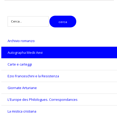
digitare
cerca
il
testo
da
cercare
Archivio romanzo
Autographa Medii Aevi
Carte e carteggi
Ezio Franceschini e la Resistenza
Giornate Arturiane
L'Europe des Philologues. Correspondances
La mistica cristiana