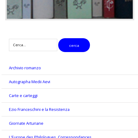
digitare
cerca
il
testo
da
cercare
Archivio romanzo
Autographa Medii Aevi
Carte e carteggi
Ezio Franceschini e la Resistenza
Giornate Arturiane
L'Europe des Philologues. Correspondances