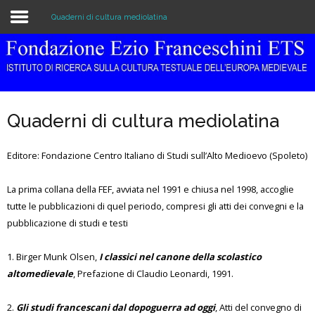
Quaderni di cultura mediolatina
Home
Istituzione
Quaderni di cultura mediolatina
Biblioteca e Archivio
Editore: Fondazione Centro Italiano di Studi sull’Alto Medioevo (Spoleto)
Ricerca
La prima collana della FEF, avviata nel 1991 e chiusa nel 1998, accoglie
Pubblicazioni
tutte le pubblicazioni di quel periodo, compresi gli atti dei convegni e la
Formazione
pubblicazione di studi e testi
Eventi
1. Birger Munk Olsen,
I classici nel canone della scolastico
altomedievale
, Prefazione di Claudio Leonardi, 1991.
2.
Gli studi francescani dal dopoguerra ad oggi
, Atti del convegno di