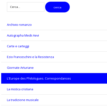
digitare
cerca
il
testo
da
cercare
Archivio romanzo
Autographa Medii Aevi
Carte e carteggi
Ezio Franceschini e la Resistenza
Giornate Arturiane
L'Europe des Philologues. Correspondances
La mistica cristiana
La tradizione musicale