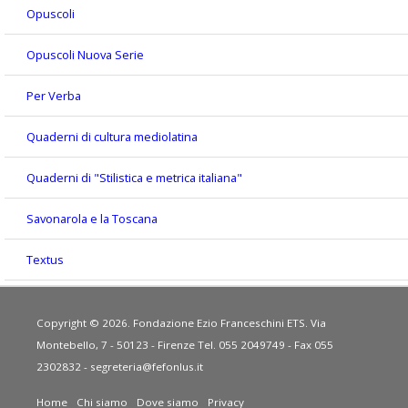
Opuscoli
Opuscoli Nuova Serie
Per Verba
Quaderni di cultura mediolatina
Quaderni di "Stilistica e metrica italiana"
Savonarola e la Toscana
Textus
Copyright © 2026. Fondazione Ezio Franceschini ETS. Via
Montebello, 7 - 50123 - Firenze Tel. 055 2049749 - Fax 055
2302832 -
segreteria@fefonlus.it
Home
Chi siamo
Dove siamo
Privacy