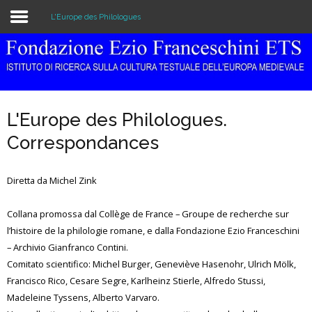
L'Europe des Philologues
Home
Istituzione
L'Europe des Philologues.
Biblioteca e Archivio
Correspondances
Ricerca
Diretta da Michel Zink
Pubblicazioni
Collana promossa dal Collège de France – Groupe de recherche sur
Formazione
l’histoire de la philologie romane, e dalla Fondazione Ezio Franceschini
– Archivio Gianfranco Contini.
Eventi
Comitato scientifico: Michel Burger, Geneviève Hasenohr, Ulrich Mölk,
Francisco Rico, Cesare Segre, Karlheinz Stierle, Alfredo Stussi,
Madeleine Tyssens, Alberto Varvaro.