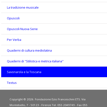
La tradizione musicale
Opuscoli
Opuscoli Nuova Serie
Per Verba
Quaderni di cultura mediolatina
Quaderni di "Stilistica e metrica italiana"
Savonarola e la Toscana
Textus
Copyright © 2026. Fondazione Ezio Franceschini ETS. Via
Montebello, 7 - 50123 - Firenze Tel. 055 2049749 - Fax 055