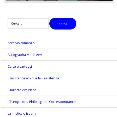
digitare
cerca
il
testo
da
cercare
Archivio romanzo
Autographa Medii Aevi
Carte e carteggi
Ezio Franceschini e la Resistenza
Giornate Arturiane
L'Europe des Philologues. Correspondances
La mistica cristiana