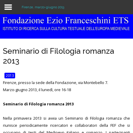
Firenze, marzo-giugno 2013
Home
Istituzione
Seminario di Filologia romanza
Biblioteca e Archivio
2013
Ricerca
2013
Pubblicazioni
Firenze, presso la sede della Fondazione, via Montebello 7.
Marzo-giugno 2013, il lunedì, ore 16-18
Formazione
Seminario di Filologia romanza 2013
Eventi
Nella primavera 2013 si avvia un Seminario di Filologia romanza che
riunisce periodicamente ricercatori e collaboratori della FEF che si
occupano di testi del Medioevo italiano e romanzo. I partecipanti