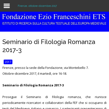
Firenze, ottobre-dicembre 2017
Home
Istituzione
Seminario di Filologia Romanza
Biblioteca e Archivio
2017-3
Ricerca
2017
Pubblicazioni
Firenze, presso la sede della Fondazione, via Montebello 7.
Ottobre-dicembre 2017, il martedì, ore 16-18.
Formazione
Seminario di Filologia Romanza 2017-3
Eventi
Prosegue il Seminario di Filologia romanza, che riunisce
periodicamente ricercatori e collaboratori della FEF che si occupano di
testi del Medioevo italiano e romanzo. I partecipanti presenteranno di