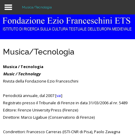
Musica/Tecnologia
Home
Istituzione
Musica/Tecnologia
Biblioteca e Archivio
Musica / Tecnologia
Ricerca
Music / Technology
Rivista della Fondazione Ezio Franceschini
Pubblicazioni
Formazione
Periodicità annuale, dal 2007 [
vai
]
Registrato presso il Tribunale di Firenze in data 31/03/2006 al nr. 5489
Eventi
Editore: Firenze University Press (Firenze)
Direttore: Marco Ligabue (Conservatorio di Firenze)
Condirettori: Francesco Carreras (ISTI-CNR di Pisa), Paolo Zavagna