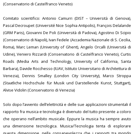
(Conservatorio di Castelfranco Veneto)
Comitato scientifico: Antonio Camurri (DIST – Università di Genova),
Pascal Decroupet (Université Nice Sophia Antipolis), François Delalande
(GRM Paris), Giovanni De Poli (Università di Padova), Agostino Di Scipio
(Conservatorio di Napoli), Ivan Fedele (Accademia Nazionale di S. Cecilia,
Roma), Marc Leman (University of Ghent), Angelo Orcalli (Università di
Udine), Veniero Rizzardi (Conservatorio di Castelfranco Veneto), Curtis
Roads (Media Arts and Technology, University of California, Santa
Barbara), Davide Rocchesso (IUAV, Istituto Universitario di Architettura di
Venezia), Dennis Smalley (London City University), Marco Stroppa
(Staatliche Hochschule für Musik und Darstellende Kunst, Stuttgart),
Alvise Vidolin (Conservatorio di Venezia)
Solo dopo l’avvento dell’elettricità e delle sue applicazioni strumentali il
rapporto fra musica e tecnologia è divenuto del tutto presente a coloro
che operano nell’ambito musicale. Eppure la musica ha sempre avuto
una dimensione tecnologica. Musica/Tecnologia tenta di esplorare
questa dimensione, nella consapevolezza che i rapporti tra mondo