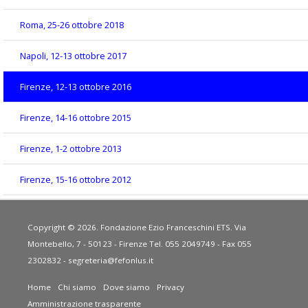
Roma, 25-26 ottobre 2018
Napoli, 12-13 ottobre 2017
Firenze, 12-13 ottobre 2016
Firenze, 14-16 ottobre 2015
Firenze, 1-2 ottobre 2013
Firenze, 15-16 ottobre 2012
Copyright © 2026. Fondazione Ezio Franceschini ETS. Via
Montebello, 7 - 50123 - Firenze Tel. 055 2049749 - Fax 055
2302832 -
segreteria@fefonlus.it
Home
Chi siamo
Dove siamo
Privacy
Amministrazione trasparente