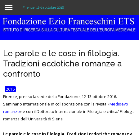
Firenze, 12-13 ottobre 2016
Home
Istituzione
Le parole e le cose in filologia.
Biblioteca e Archivio
Tradizioni ecdotiche romanze a
Ricerca
confronto
Pubblicazioni
2016
Firenze, presso la sede della Fondazione, 12-13 ottobre 2016.
Formazione
Seminario internazionale in collaborazione con la rivista «
Medioevo
romanzo
Eventi
» e con il Dottorato Internazionale in Filologia e critica/ Filologia
romanza dell'Università di Siena
Le parole e le cose in filologia. Tradizioni ecdotiche romanze a