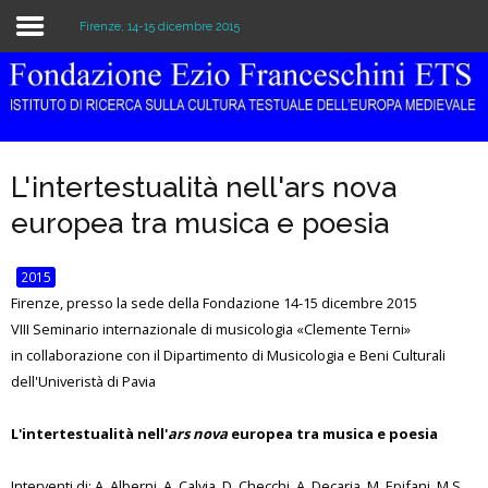
Firenze, 14-15 dicembre 2015
Home
Istituzione
L'intertestualità nell'ars nova
Biblioteca e Archivio
europea tra musica e poesia
Ricerca
2015
Pubblicazioni
Firenze, presso la sede della Fondazione 14-15 dicembre 2015
VIII Seminario internazionale di musicologia «Clemente Terni»
Formazione
in collaborazione con il Dipartimento di Musicologia e Beni Culturali
dell'Univeristà di Pavia
Eventi
L'intertestualità nell'
ars nova
europea tra musica e poesia
Interventi di: A. Alberni, A. Calvia, D. Checchi, A. Decaria, M. Epifani, M.S.