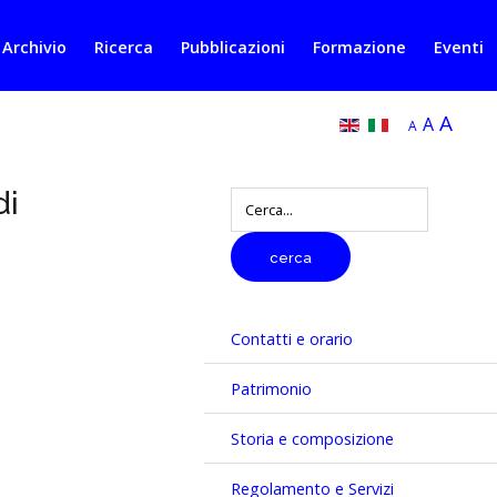
 Archivio
Ricerca
Pubblicazioni
Formazione
Eventi
A
A
A
di
digitare
il
testo
cerca
da
cercare
Contatti e orario
Patrimonio
Storia e composizione
Regolamento e Servizi