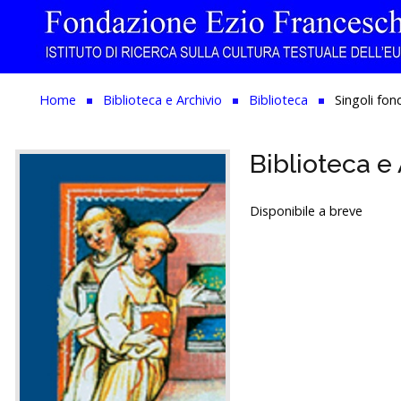
Home
Home
Biblioteca e Archivio
Biblioteca
Singoli fon
Istituzione
Biblioteca e 
Biblioteca e Archivio
Ricerca
Disponibile a breve
Pubblicazioni
Formazione
Eventi