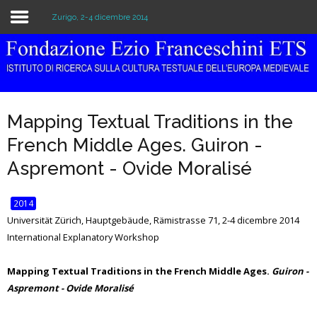
Zurigo, 2-4 dicembre 2014
Home
Istituzione
Mapping Textual Traditions in the
Biblioteca e Archivio
French Middle Ages. Guiron -
Ricerca
Aspremont - Ovide Moralisé
Pubblicazioni
2014
Universität Zürich, Hauptgebäude, Rämistrasse 71, 2-4 dicembre 2014
Formazione
International Explanatory Workshop
Eventi
Mapping Textual Traditions in the French Middle Ages.
Guiron -
Aspremont - Ovide Moralisé