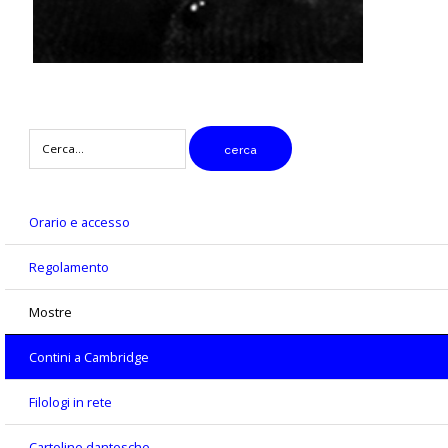
digitare
cerca
il
testo
da
cercare
Orario e accesso
Regolamento
Mostre
Contini a Cambridge
Filologi in rete
Cartoline dantesche