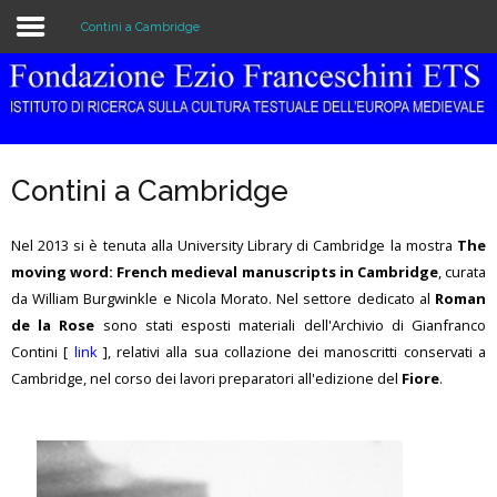
Contini a Cambridge
Home
Istituzione
Contini a Cambridge
Biblioteca e Archivio
Nel 2013 si è tenuta alla University Library di Cambridge la mostra
The
Ricerca
moving word: French medieval manuscripts in Cambridge
, curata
da William Burgwinkle e Nicola Morato. Nel settore dedicato al
Roman
Pubblicazioni
de la Rose
sono stati esposti materiali dell'Archivio di Gianfranco
Formazione
Contini [
link
], relativi alla sua collazione dei manoscritti conservati a
Cambridge, nel corso dei lavori preparatori all'edizione del
Fiore
.
Eventi