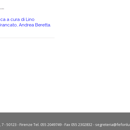
ica a cura di Lino
Il Ciclo di Guiron le Courtois. Roman
 Brancato, Andrea Beretta.
prosa del secolo XIII. Edizione critic
da Lino Leonardi e Richard Trachsler.
Continuazione del Roman de Meli
7 - 50123 - Firenze Tel. 055 2049749 - Fax 055 2302832 -
segreteria@fefonlus