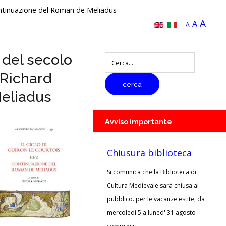
. Continuazione del Roman de Meliadus
A
A
A
a del secolo
digitare
il
e Richard
testo
cerca
da
Meliadus
cercare
Avviso
importante
Chiusura biblioteca
Si comunica che la Biblioteca di
Cultura Medievale sarà chiusa al
pubblico. per le vacanze estite, da
mercoledì 5 a luned' 31 agosto