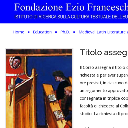
Home
Home
Education
Ph.D.
Medieval Latin Literature 
The Institution
Titolo asse
Library & Archive
Research
Il Corso assegna il titolo
richiesta e per aver supe
Publications
ore previsti, in ciascuno d
un argomento approvato dal
Education
consegnata in triplice cop
Events
facoltà di chiedere al Co
studio. La richiesta di p