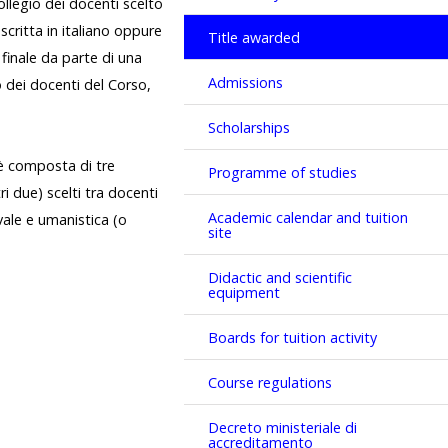
ollegio dei docenti scelto
critta in italiano oppure
Title awarded
 finale da parte di una
Admissions
o dei docenti del Corso,
Scholarships
 è composta di tre
Programme of studies
ri due) scelti tra docenti
Academic calendar and tuition
evale e umanistica (o
site
Didactic and scientific
equipment
Boards for tuition activity
Course regulations
Decreto ministeriale di
accreditamento