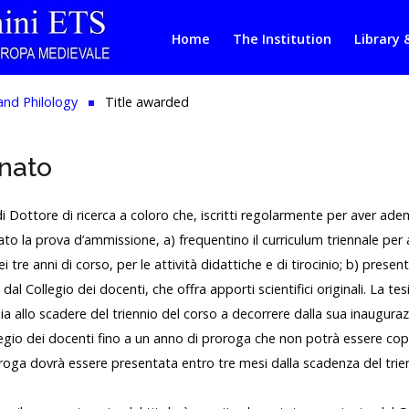
Home
The Institution
Library 
and Philology
Title awarded
gnato
 di Dottore di ricerca a coloro che, iscritti regolarmente per aver ad
rato la prova d’ammissione, a) frequentino il curriculum triennale pe
ei tre anni di corso, per le attività didattiche e di tirocinio; b) prese
 Collegio dei docenti, che offra apporti scientifici originali. La tes
ia allo scadere del triennio del corso a decorrere dalla sua inaugurazi
llegio dei docenti fino a un anno di proroga che non potrà essere cop
roroga dovrà essere presentata entro tre mesi dalla scadenza del trie