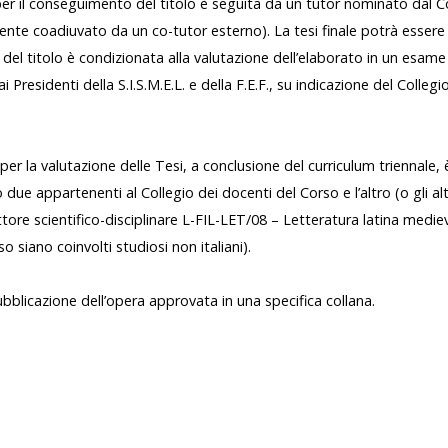
per il conseguimento del titolo è seguita da un tutor nominato dal C
nte coadiuvato da un co-tutor esterno). La tesi finale potrà essere s
 del titolo è condizionata alla valutazione dell’elaborato in un esame
residenti della S.I.S.M.E.L. e della F.E.F., su indicazione del Collegi
.
r la valutazione delle Tesi, a conclusione del curriculum triennale,
due appartenenti al Collegio dei docenti del Corso e l’altro (o gli alt
settore scientifico-disciplinare L-FIL-LET/08 – Letteratura latina medi
so siano coinvolti studiosi non italiani).
ubblicazione dell’opera approvata in una specifica collana.