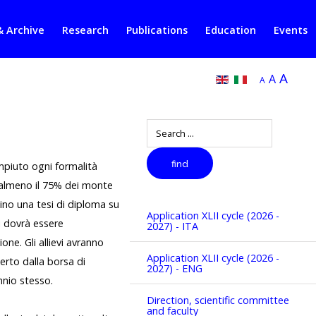
& Archive
Research
Publications
Education
Events
A
A
A
Search
find
empiuto ogni formalità
r almeno il 75% dei monte
ntino una tesi di diploma su
Application XLII cycle (2026 -
i dovrà essere
2027) - ITA
one. Gli allievi avranno
Application XLII cycle (2026 -
erto dalla borsa di
2027) - ENG
nnio stesso.
Direction, scientific committee
and faculty