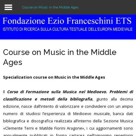
Course on Music in the Middle Ages
Home
The Institution
Course on Music in the Middle
Library & Archive
Ages
Research
Specialization course on Music in the Middle Ages
Publications
Il
Corso di Formazione sulla Musica nel Medioevo. Problemi di
Education
classificazione e metodi della bibliografia
, giunto alla decima
edizione, nasce dall’intento di valorizzare e condividere con un ampio
Events
numero di studiosi l’esperienza di Medioevo musicale, banca dati
bibliografica e discografica realizzata all’interno della Sezione Musica
«Clemente Terni e Matilde Fiorini Aragone», i cui aggiornamenti sono
annualmente pubblicati in forma cartacea nell’omonimo repertorio