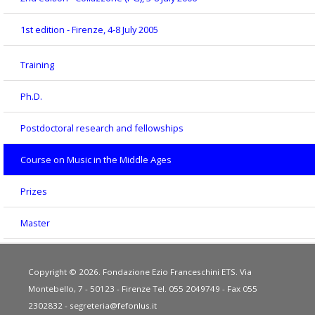
1st edition - Firenze, 4-8 July 2005
Training
Ph.D.
Postdoctoral research and fellowships
Course on Music in the Middle Ages
Prizes
Master
Copyright © 2026. Fondazione Ezio Franceschini ETS. Via
Montebello, 7 - 50123 - Firenze Tel. 055 2049749 - Fax 055
2302832 -
segreteria@fefonlus.it