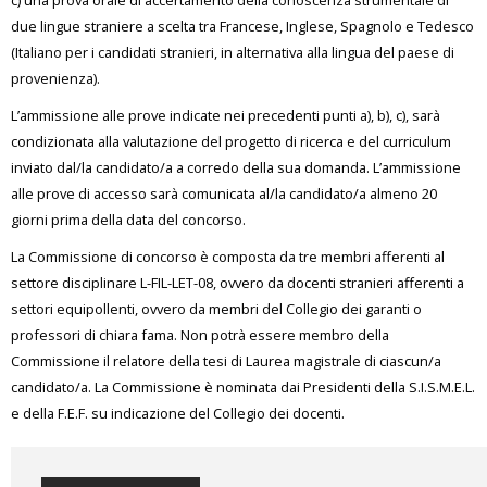
c) una prova orale di accertamento della conoscenza strumentale di
due lingue straniere a scelta tra Francese, Inglese, Spagnolo e Tedesco
(Italiano per i candidati stranieri, in alternativa alla lingua del paese di
provenienza).
L’ammissione alle prove indicate nei precedenti punti a), b), c), sarà
condizionata alla valutazione del progetto di ricerca e del curriculum
inviato dal/la candidato/a a corredo della sua domanda. L’ammissione
alle prove di accesso sarà comunicata al/la candidato/a almeno 20
giorni prima della data del concorso.
La Commissione di concorso è composta da tre membri afferenti al
settore disciplinare L-FIL-LET-08, ovvero da docenti stranieri afferenti a
settori equipollenti, ovvero da membri del Collegio dei garanti o
professori di chiara fama. Non potrà essere membro della
Commissione il relatore della tesi di Laurea magistrale di ciascun/a
candidato/a. La Commissione è nominata dai Presidenti della S.I.S.M.E.L.
e della F.E.F. su indicazione del Collegio dei docenti.