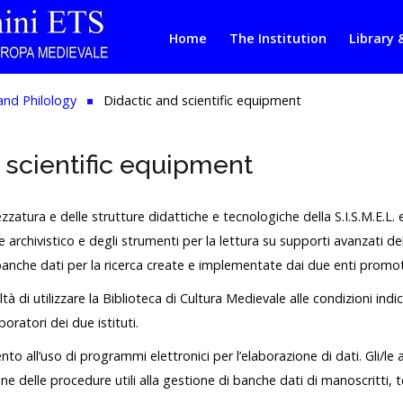
Home
The Institution
Library 
and Philology
Didactic and scientific equipment
 scientific equipment
rezzatura e delle strutture didattiche e tecnologiche della S.I.S.M.E.L. e 
 e archivistico e degli strumenti per la lettura su supporti avanzati de
anche dati per la ricerca create e implementate dai due enti promot
oltà di utilizzare la Biblioteca di Cultura Medievale alle condizioni in
boratori dei due istituti.
o all’uso di programmi elettronici per l’elaborazione di dati. Gli/le a
one delle procedure utili alla gestione di banche dati di manoscritti, te