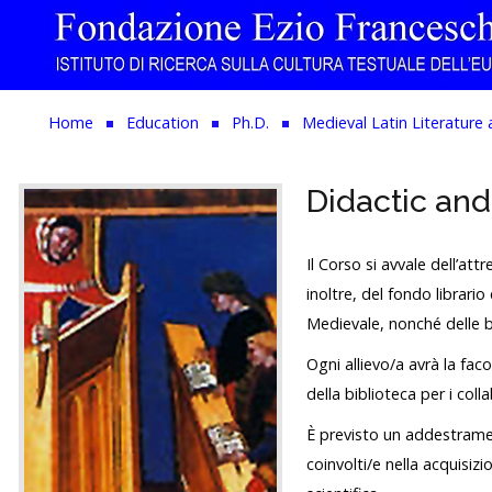
Home
Home
Education
Ph.D.
Medieval Latin Literature 
The Institution
Didactic and
Library & Archive
Research
Il Corso si avvale dell’att
inoltre, del fondo librario
Publications
Medievale, nonché delle b
Education
Ogni allievo/a avrà la fac
della biblioteca per i colla
Events
È previsto un addestrament
coinvolti/e nella acquisizi