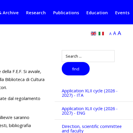
& Archive
Research
Publications
Education
Events
A
A
A
Search
find
della F.E.F. Si avvale,
lla Biblioteca di Cultura
ori.
Application XLII cycle (2026 -
2027) - ITA
dicate dal regolamento
Application XLII cycle (2026 -
2027) - ENG
llievi/e saranno
sti, bibliografia
Direction, scientific committee
and faculty