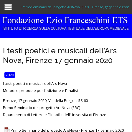
Primo Seminario del progetto ArsNova (ERC) - Firenze, 17 gennaio 2020
Home
The Institution
I testi poetici e musicali dell’Ars
Library & Archive
Nova, Firenze 17 gennaio 2020
Research
2020
Publications
I testi poetici e musicali dell’Ars Nova
Metodi e proposte per l’edizione e l’analisi
Education
Firenze, 17 gennaio 2020, Via della Pergola 58-60
Events
Primo Seminario del progetto ArsNova (ERC)
Dipartimento di Lettere e Filosofia dell’Università di Firenze
Primo Seminario del progetto ArsNova - Firenze 17 gennaio 2020