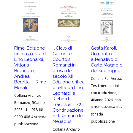
Rime. Edizione
Il Ciclo di
Gesta Karoli.
At
critica a cura di
Guiron le
Un ritratto
G
Lino Leonardi,
Courtois.
alternativo di
A
Vittoria
Romanzi in
Carlo Magno e
-
Brancato,
prosa del
del suo regno
Co
Andrea
secolo XIII.
Collana Per Verba.
Ar
Beretta. II. Rime
Edizione critica
Testi mediolatini
20
Morali
diretta da Lino
con traduzione,
Leonardi e
92
Collana Archivio
Richard
40anno 2026 isbn
pu
Romanzo, 50anno
Trachsler. III/2.
978-88-9290-426-2
2025 isbn 978-88-
Continuazione
scheda
del Roman de
9290-406-4 scheda
Meliadus
pubblicazione
pubblicazione
Collana Archivio