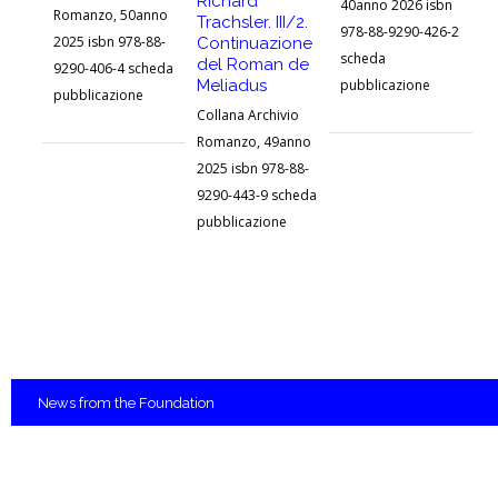
Richard
40anno 2026 isbn
pu
Romanzo, 50anno
Trachsler. III/2.
978-88-9290-426-2
2025 isbn 978-88-
Continuazione
scheda
del Roman de
9290-406-4 scheda
Meliadus
pubblicazione
pubblicazione
Collana Archivio
Romanzo, 49anno
2025 isbn 978-88-
9290-443-9 scheda
pubblicazione
News
from the Foundation