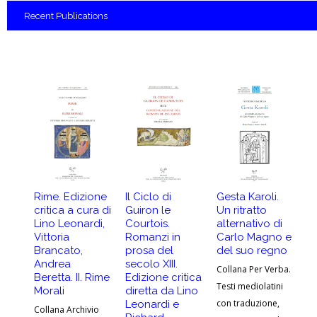
Recent
Publications
Rime. Edizione
Il Ciclo di
Gesta Karoli.
At
critica a cura di
Guiron le
Un ritratto
G
Lino Leonardi,
Courtois.
alternativo di
A
Vittoria
Romanzi in
Carlo Magno e
-
Brancato,
prosa del
del suo regno
Co
Andrea
secolo XIII.
Collana Per Verba.
Ar
Beretta. II. Rime
Edizione critica
Testi mediolatini
20
Morali
diretta da Lino
con traduzione,
Leonardi e
92
Collana Archivio