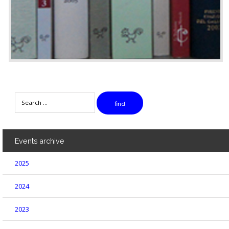
Search
find
Events
archive
2025
2024
2023